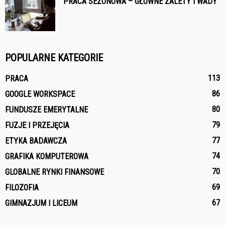
PRACA SEZONOWA – GŁÓWNE ZALETY I WADY
POPULARNE KATEGORIE
113
PRACA
86
GOOGLE WORKSPACE
80
FUNDUSZE EMERYTALNE
79
FUZJE I PRZEJĘCIA
77
ETYKA BADAWCZA
74
GRAFIKA KOMPUTEROWA
70
GLOBALNE RYNKI FINANSOWE
69
FILOZOFIA
67
GIMNAZJUM I LICEUM