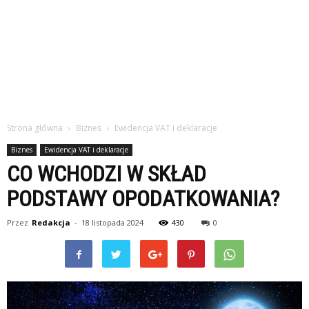
Strona główna
Biznes
Ewidencja VAT i deklaracje
Biznes
Ewidencja VAT i deklaracje
CO WCHODZI W SKŁAD
PODSTAWY OPODATKOWANIA?
Przez
Redakcja
-
18 listopada 2024
430
0