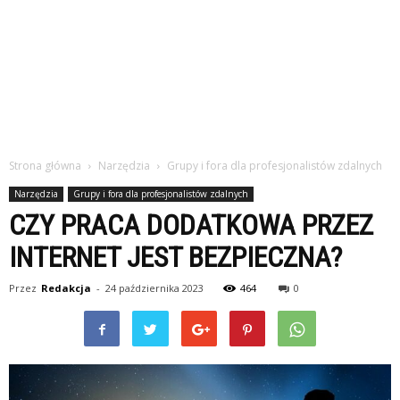
Strona główna
Narzędzia
Grupy i fora dla profesjonalistów zdalnych
Narzędzia
Grupy i fora dla profesjonalistów zdalnych
CZY PRACA DODATKOWA PRZEZ
INTERNET JEST BEZPIECZNA?
Przez
Redakcja
-
24 października 2023
464
0