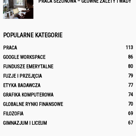
PRACA SEZONOWA – GŁÓWNE ZALETY I WADY
POPULARNE KATEGORIE
113
PRACA
86
GOOGLE WORKSPACE
80
FUNDUSZE EMERYTALNE
79
FUZJE I PRZEJĘCIA
77
ETYKA BADAWCZA
74
GRAFIKA KOMPUTEROWA
70
GLOBALNE RYNKI FINANSOWE
69
FILOZOFIA
67
GIMNAZJUM I LICEUM