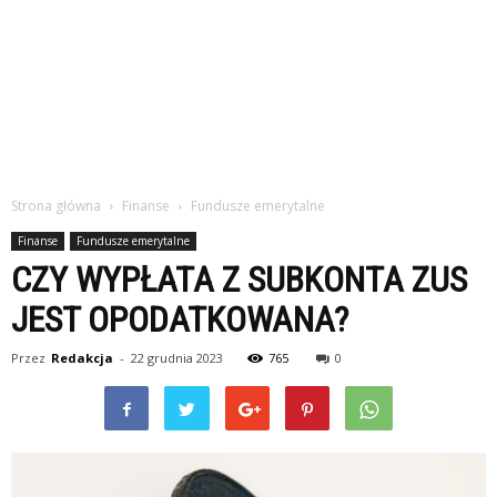
Strona główna
Finanse
Fundusze emerytalne
Finanse
Fundusze emerytalne
CZY WYPŁATA Z SUBKONTA ZUS
JEST OPODATKOWANA?
Przez
Redakcja
-
22 grudnia 2023
765
0