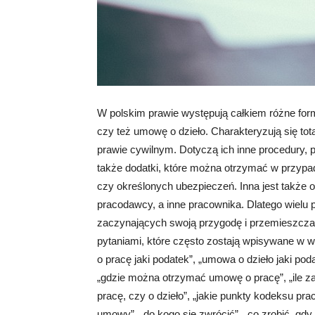
W polskim prawie występują całkiem różne fo
czy też umowę o dzieło. Charakteryzują się to
prawie cywilnym. Dotyczą ich inne procedury, p
także dodatki, które można otrzymać w przypad
czy określonych ubezpieczeń. Inna jest także 
pracodawcy, a inne pracownika. Dlatego wielu 
zaczynających swoją przygodę i przemieszczani
pytaniami, które często zostają wpisywane w w
o pracę jaki podatek”, „umowa o dzieło jaki po
„gdzie można otrzymać umowę o pracę”, „ile zar
pracę, czy o dzieło”, „jakie punkty kodeksu pra
umowy”, „do kogo się zwrócić”, „co zrobić, gd