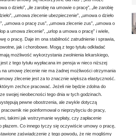
 o dzieło”, „ile zarobię na umowie o pracę”, „ile zarobię
dzieło”, „umowa zlecenie ubezpieczenie”, „umowa o dzieło
”, „umowa o pracę zus”, „umowa zlecenie zus”, „umowa o
lop a umowa zlecenie”, „urlop a umowa o pracę” i wiele,
wę o pracę. Daje im ona stabilność zatrudnienie i sprawia,
wotne, jak i chorobowe. Mogą z tego tytułu odkładać
mają możliwość wykorzystania zwolnienia lekarskiego,
est z tego tytułu wypłacana im pensja w nieco niższej
a na umowę zlecenie nie ma żadnej możliwości otrzymania
owy zlecenie jest za to znacznie większa elastyczność.
którym zechce pracować. Jeżeli nie będzie zdolna do
ze swojej nieobecności tego dnia w tych godzinach.
ystępują pewne obostrzenia, ale zwykle dotyczą
 pracownik nie poinformował o nieprzybyciu do pracy,
i, takimi jak wstrzymanie wypłaty, czy zapłacenie
 to płazem. Co innego tyczy się oczywiście umowy o pracę,
tawione zaświadczenie z tego powodu, że nie mogliśmy