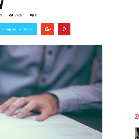
W
19
2469
0
ierkaj) na Twitterze
Z