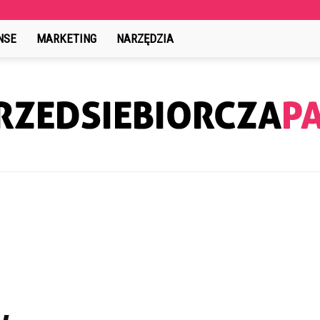
NSE
MARKETING
NARZĘDZIA
PrzedsiebiorczaPani.pl