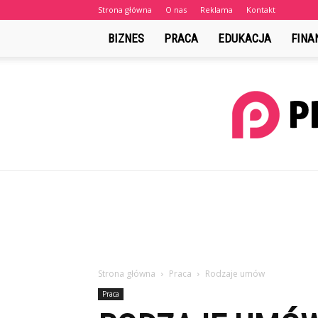
Strona główna
O nas
Reklama
Kontakt
BIZNES
PRACA
EDUKACJA
FINA
Strona główna
Praca
Rodzaje umów
Praca