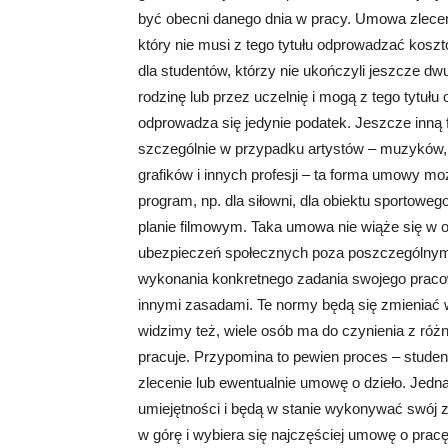
być obecni danego dnia w pracy. Umowa zlecen
który nie musi z tego tytułu odprowadzać kosz
dla studentów, którzy nie ukończyli jeszcze dw
rodzinę lub przez uczelnię i mogą z tego tytuł
odprowadza się jedynie podatek. Jeszcze inną 
szczególnie w przypadku artystów – muzyków, 
grafików i innych profesji – ta forma umowy m
program, np. dla siłowni, dla obiektu sportoweg
planie filmowym. Taka umowa nie wiąże się w 
ubezpieczeń społecznych poza poszczególnymi
wykonania konkretnego zadania swojego pracow
innymi zasadami. Te normy będą się zmieniać
widzimy też, wiele osób ma do czynienia z różn
pracuje. Przypomina to pewien proces – stude
zlecenie lub ewentualnie umowę o dzieło. Jedn
umiejętności i będą w stanie wykonywać swój 
w górę i wybiera się najczęściej umowę o prac