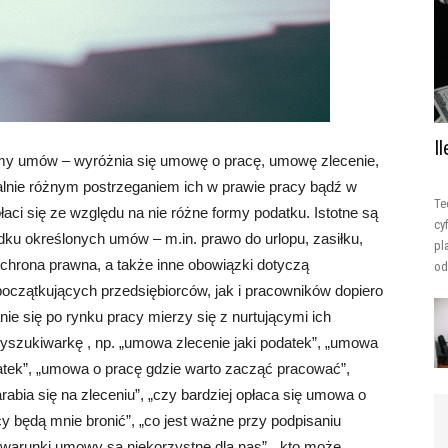
I
rmy umów – wyróżnia się umowę o pracę, umowę zlecenie,
talnie różnym postrzeganiem ich w prawie pracy bądź w
Te
łaci się ze względu na nie różne formy podatku. Istotne są
cy
ku określonych umów – m.in. prawo do urlopu, zasiłku,
pl
ochrona prawna, a także inne obowiązki dotyczą
od
początkujących przedsiębiorców, jak i pracowników dopiero
e się po rynku pracy mierzy się z nurtującymi ich
yszukiwarkę , np. „umowa zlecenie jaki podatek”, „umowa
datek”, „umowa o pracę gdzie warto zacząć pracować”,
abia się na zleceniu”, „czy bardziej opłaca się umowa o
cy będą mnie bronić”, „co jest ważne przy podpisaniu
y warunki umowy są niekorzystne dla nas”, „kto może