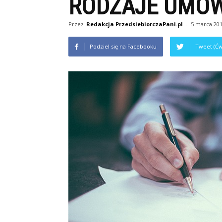
RODZAJE UMÓ
Przez
Redakcja PrzedsiebiorczaPani.pl
-
5 marca 20
Podziel się na Facebooku
Tweet (Ćw