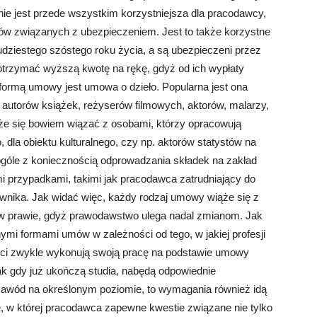
ie jest przede wszystkim korzystniejsza dla pracodawcy,
tów związanych z ubezpieczeniem. Jest to także korzystne
udziestego szóstego roku życia, a są ubezpieczeni przez
u otrzymać wyższą kwotę na rękę, gdyż od ich wypłaty
formą umowy jest umowa o dzieło. Popularna jest ona
autorów książek, reżyserów filmowych, aktorów, malarzy,
oże się bowiem wiązać z osobami, którzy opracowują
o, dla obiektu kulturalnego, czy np. aktorów statystów na
ogóle z koniecznością odprowadzania składek na zakład
 przypadkami, takimi jak pracodawca zatrudniający do
nika. Jak widać więc, każdy rodzaj umowy wiąże się z
 w prawie, gdyż prawodawstwo ulega nadal zmianom. Jak
ymi formami umów w zależności od tego, w jakiej profesji
nci zwykle wykonują swoją pracę na podstawie umowy
ak gdy już ukończą studia, nabędą odpowiednie
zawód na określonym poziomie, to wymagania również idą
ę, w której pracodawca zapewne kwestie związane nie tylko