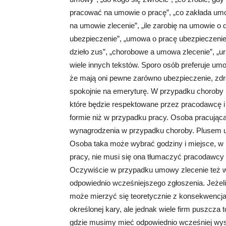
pracować na umowie o pracę”, „co zakłada umowa
na umowie zlecenie”, „ile zarobię na umowie o 
ubezpieczenie”, „umowa o pracę ubezpieczenie
dzieło zus”, „chorobowe a umowa zlecenie”, „ur
wiele innych tekstów. Sporo osób preferuje umo
że mają oni pewne zarówno ubezpieczenie, zdro
spokojnie na emeryturę. W przypadku choroby 
które będzie respektowane przez pracodawcę i j
formie niż w przypadku pracy. Osoba pracując
wynagrodzenia w przypadku choroby. Plusem um
Osoba taka może wybrać godziny i miejsce, w 
pracy, nie musi się ona tłumaczyć pracodawcy 
Oczywiście w przypadku umowy zlecenie też w
odpowiednio wcześniejszego zgłoszenia. Jeżeli
może mierzyć się teoretycznie z konsekwencjam
określonej kary, ale jednak wiele firm puszcza
gdzie musimy mieć odpowiednio wcześniej wys