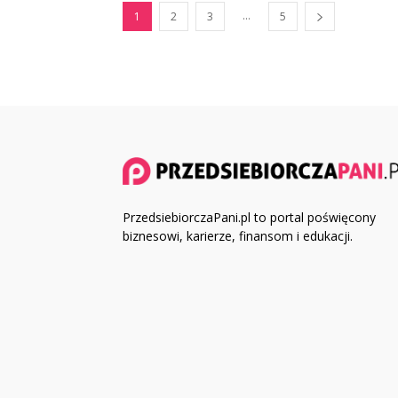
...
1
2
3
5
PrzedsiebiorczaPani.pl to portal poświęcony
biznesowi, karierze, finansom i edukacji.