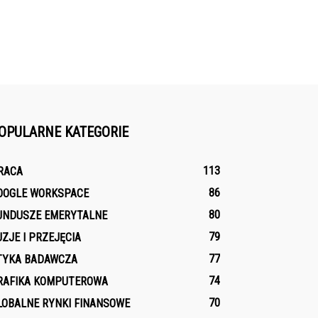
OPULARNE KATEGORIE
113
RACA
86
OOGLE WORKSPACE
80
UNDUSZE EMERYTALNE
79
UZJE I PRZEJĘCIA
77
TYKA BADAWCZA
74
RAFIKA KOMPUTEROWA
70
LOBALNE RYNKI FINANSOWE