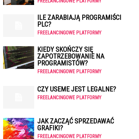
FREELANCINGOWE PLATFORMY
ILE ZARABIAJĄ PROGRAMIŚCI
PLC?
FREELANCINGOWE PLATFORMY
KIEDY SKOŃCZY SIĘ
ZAPOTRZEBOWANIE NA
PROGRAMISTÓW?
FREELANCINGOWE PLATFORMY
CZY USEME JEST LEGALNE?
FREELANCINGOWE PLATFORMY
JAK ZACZĄĆ SPRZEDAWAĆ
GRAFIKI?
FREELANCINGOWE PLATFORMY