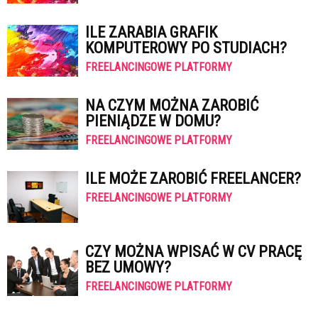
ILE ZARABIA GRAFIK
KOMPUTEROWY PO STUDIACH?
FREELANCINGOWE PLATFORMY
NA CZYM MOŻNA ZAROBIĆ
PIENIĄDZE W DOMU?
FREELANCINGOWE PLATFORMY
ILE MOŻE ZAROBIĆ FREELANCER?
FREELANCINGOWE PLATFORMY
CZY MOŻNA WPISAĆ W CV PRACĘ
BEZ UMOWY?
FREELANCINGOWE PLATFORMY