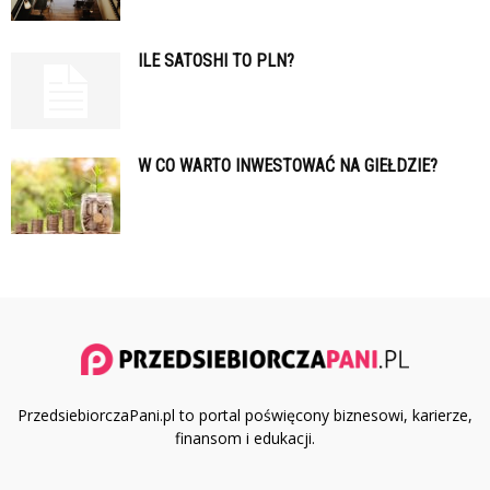
ILE SATOSHI TO PLN?
W CO WARTO INWESTOWAĆ NA GIEŁDZIE?
PrzedsiebiorczaPani.pl to portal poświęcony biznesowi, karierze,
finansom i edukacji.