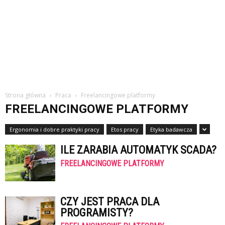
Strona główna
Praca
Freelancingowe platformy
FREELANCINGOWE PLATFORMY
Ergonomia i dobre praktyki pracy
Etos pracy
Etyka badawcza
ILE ZARABIA AUTOMATYK SCADA?
FREELANCINGOWE PLATFORMY
CZY JEST PRACA DLA
PROGRAMISTY?