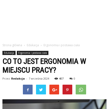
Strona główna
Edukacja
Ergonomia i postawa ciała
Edukacja
Ergonomia i postawa ciała
CO TO JEST ERGONOMIA W
MIEJSCU PRACY?
Przez
Redakcja
-
7 września 2024
407
0