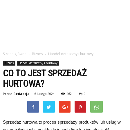
Strona główna
Biznes
Handel detaliczny i hurtowy
Biznes
Handel detaliczny i hurtowy
CO TO JEST SPRZEDAŻ
HURTOWA?
Przez
Redakcja
-
6 lutego 2024
462
0
Sprzedaż hurtowa to proces sprzedaży produktów lub usług w
dużych ilościach, zwykle do innych firm lub instytucji. W