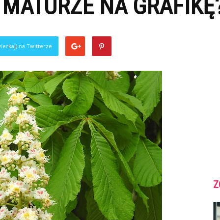
 MATURZE NA GRAFIKĘ
ierkaj) na Twitterze
Z