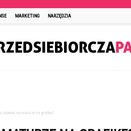
NSE
MARKETING
NARZĘDZIA
PrzedsiebiorczaPani.pl
o zdawać na maturze na grafikę?