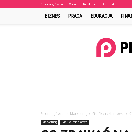
Strona główna
O nas
Reklama
Kontakt
BIZNES
PRACA
EDUKACJA
FINA
Strona główna
Marketing
Grafika reklamowa
C
Marketing
Grafika reklamowa