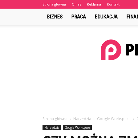
Strona główna
O nas
Reklama
Kontakt
BIZNES
PRACA
EDUKACJA
FINA
Strona główna
Narzędzia
Google Workspace
Narzędzia
Google Workspace