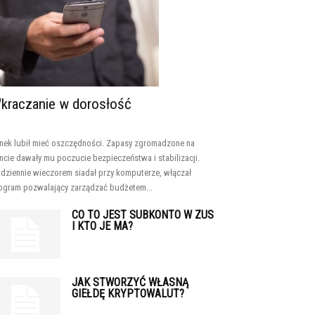
kraczanie w dorosłość
nek lubił mieć oszczędności. Zapasy zgromadzone na
ncie dawały mu poczucie bezpieczeństwa i stabilizacji.
dziennie wieczorem siadał przy komputerze, włączał
ogram pozwalający zarządzać budżetem...
CO TO JEST SUBKONTO W ZUS
I KTO JE MA?
JAK STWORZYĆ WŁASNĄ
GIEŁDĘ KRYPTOWALUT?