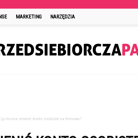
NSE
MARKETING
NARZĘDZIA
PrzedsiebiorczaPani.pl
Czy można zmienić konto osobiste na firmowe?