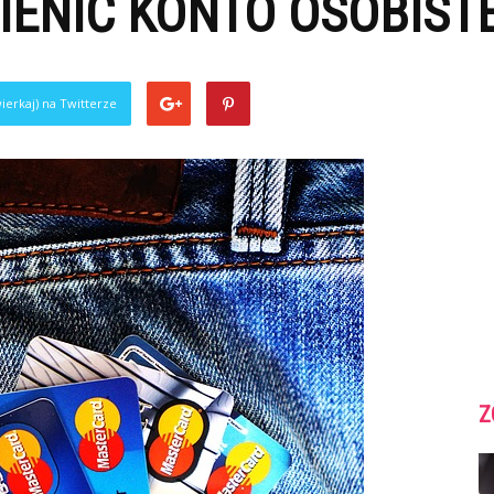
IENIĆ KONTO OSOBIST
ierkaj) na Twitterze
Z