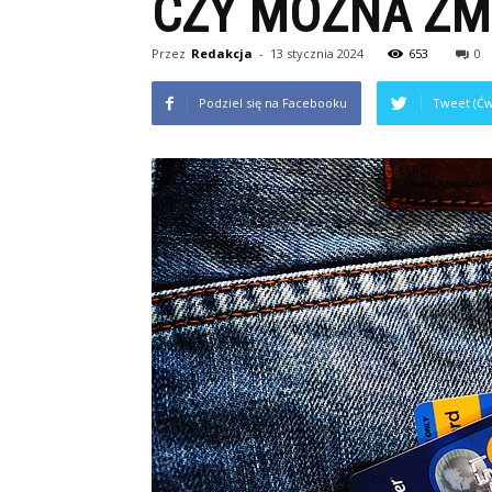
CZY MOŻNA ZM
Przez
Redakcja
-
13 stycznia 2024
653
0
Podziel się na Facebooku
Tweet (Ćw