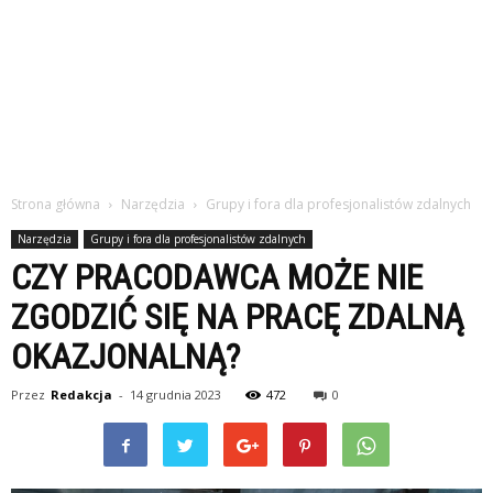
Strona główna
Narzędzia
Grupy i fora dla profesjonalistów zdalnych
Narzędzia
Grupy i fora dla profesjonalistów zdalnych
CZY PRACODAWCA MOŻE NIE
ZGODZIĆ SIĘ NA PRACĘ ZDALNĄ
OKAZJONALNĄ?
Przez
Redakcja
-
14 grudnia 2023
472
0