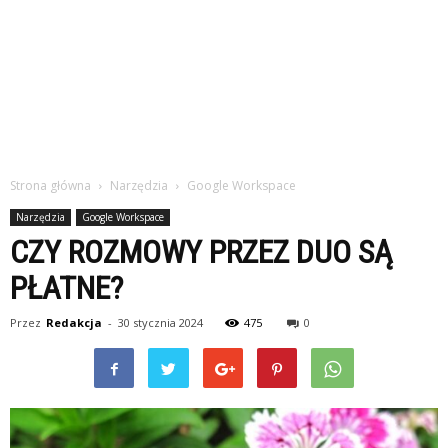
Strona główna
Narzędzia
Google Workspace
Narzędzia
Google Workspace
CZY ROZMOWY PRZEZ DUO SĄ
PŁATNE?
Przez
Redakcja
-
30 stycznia 2024
475
0