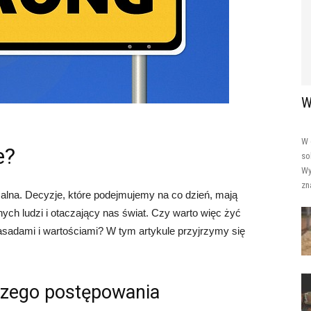
W
W 
e?
so
Wy
zn
alna. Decyzje, które podejmujemy na co dzień, mają
nych ludzi i otaczający nas świat. Czy warto więc żyć
asadami i wartościami? W tym artykule przyjrzymy się
szego postępowania