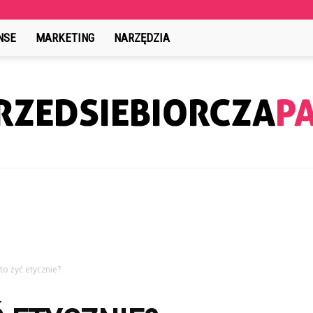
NSE
MARKETING
NARZĘDZIA
PrzedsiebiorczaPani.pl
to żyć etycznie?