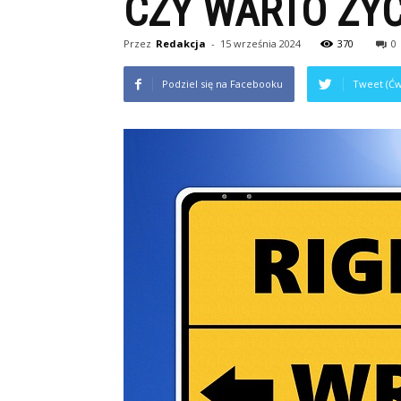
CZY WARTO ŻYĆ
Przez
Redakcja
-
15 września 2024
370
0
Podziel się na Facebooku
Tweet (Ćw