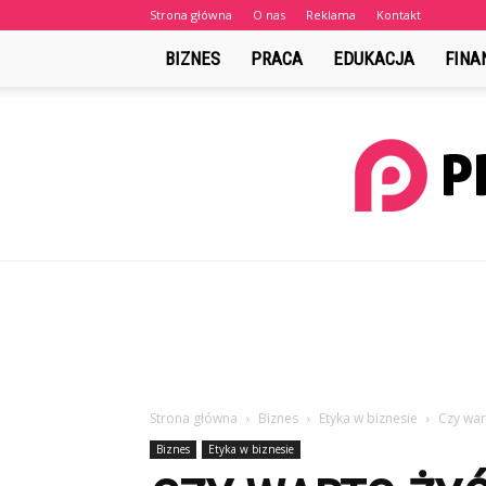
Strona główna
O nas
Reklama
Kontakt
BIZNES
PRACA
EDUKACJA
FINA
Strona główna
Biznes
Etyka w biznesie
Czy war
Biznes
Etyka w biznesie