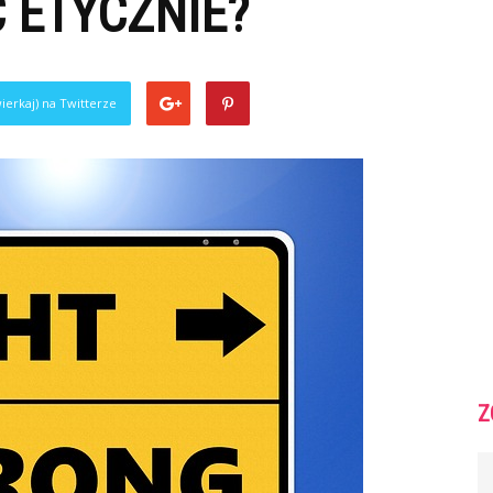
 ETYCZNIE?
ierkaj) na Twitterze
Z