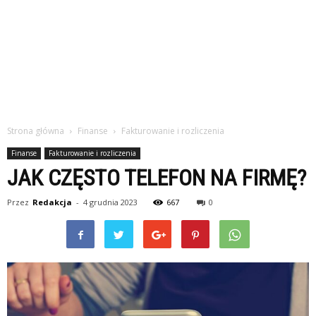
Strona główna
Finanse
Fakturowanie i rozliczenia
Finanse
Fakturowanie i rozliczenia
JAK CZĘSTO TELEFON NA FIRMĘ?
Przez
Redakcja
-
4 grudnia 2023
667
0