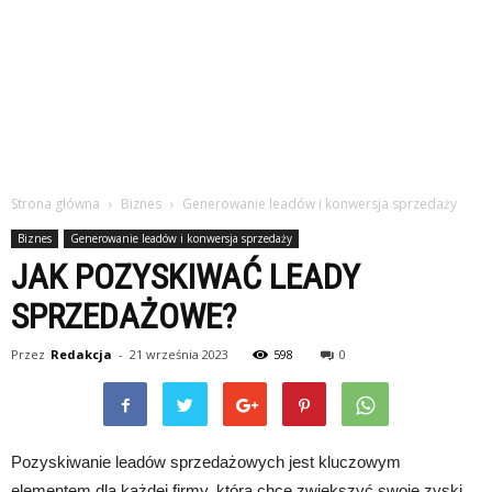
Strona główna
Biznes
Generowanie leadów i konwersja sprzedaży
Biznes
Generowanie leadów i konwersja sprzedaży
JAK POZYSKIWAĆ LEADY
SPRZEDAŻOWE?
Przez
Redakcja
-
21 września 2023
598
0
Pozyskiwanie leadów sprzedażowych jest kluczowym
elementem dla każdej firmy, która chce zwiększyć swoje zyski.