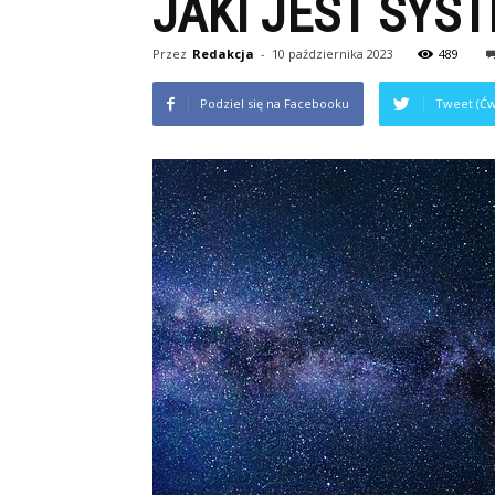
JAKI JEST SYS
Przez
Redakcja
-
10 października 2023
489
Podziel się na Facebooku
Tweet (Ćw