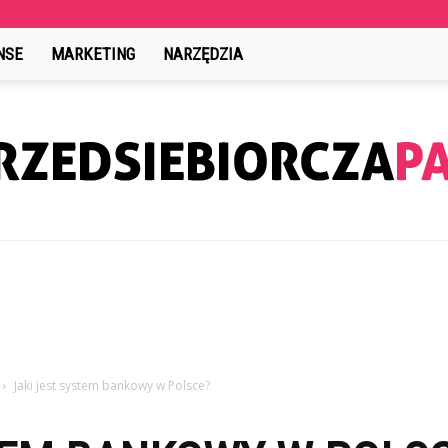
NSE
MARKETING
NARZĘDZIA
PrzedsiebiorczaPani.pl
Jaki jest system bankowy w Polsce?