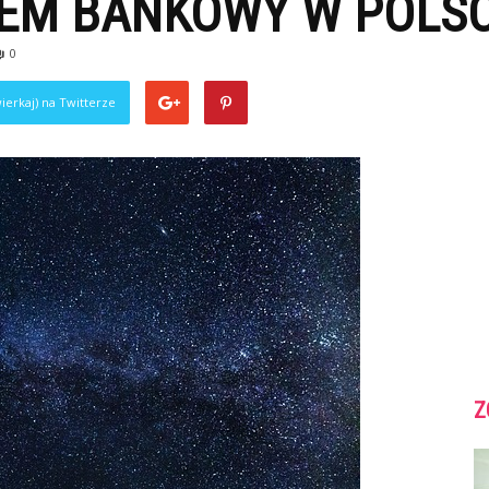
TEM BANKOWY W POLS
0
ierkaj) na Twitterze
Z