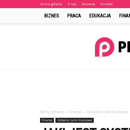
Strona główna
O nas
Reklama
Kontakt
BIZNES
PRACA
EDUKACJA
FINA
Strona główna
Finanse
Globalne rynki finansowe
Finanse
Globalne rynki finansowe