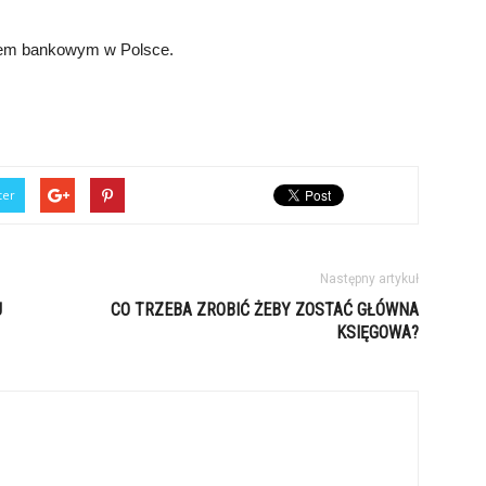
emem bankowym w Polsce.
ter
Następny artykuł
J
CO TRZEBA ZROBIĆ ŻEBY ZOSTAĆ GŁÓWNA
KSIĘGOWA?