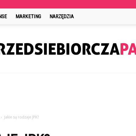
NSE
MARKETING
NARZĘDZIA
PrzedsiebiorczaPani.pl
Jakie są rodzaje JPK?