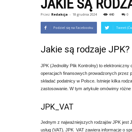
JAKIE SĄ RODZ
Przez
Redakcja
-
18 grudnia 2024
440
0
Podziel się na Facebooku
Tweet (Ćw
Jakie są rodzaje JPK?
JPK (Jednolity Plik Kontrolny) to elektroniczny
operacjach finansowych prowadzonych przez pr
składać podatnicy w Polsce. Istnieje kilka ro
zastosowanie. W tym artykule omówimy różne r
JPK_VAT
Jednym z najważniejszych rodzajów JPK jest J
usług (VAT). JPK_VAT zawiera informacje o sp