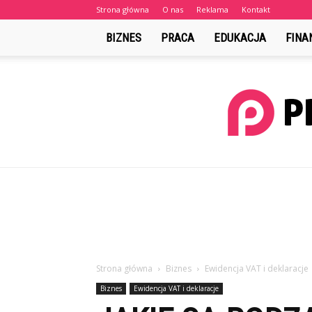
Strona główna
O nas
Reklama
Kontakt
BIZNES
PRACA
EDUKACJA
FINA
Strona główna
Biznes
Ewidencja VAT i deklaracje
Biznes
Ewidencja VAT i deklaracje