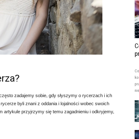
C
p
Co
erza?
ko
pr
ni
 często zadajemy sobie, gdy słyszymy o rycerzach i ich
rycerze byli znani z oddania i lojalności wobec swoich
 artykule przyjrzymy się temu zagadnieniu i odkryjemy,