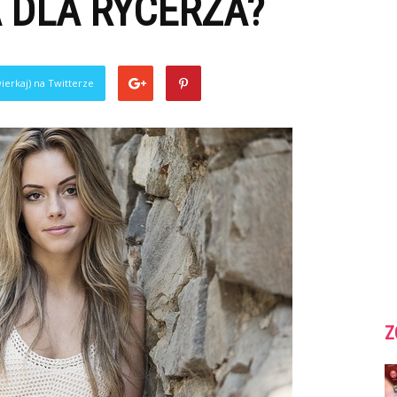
 DLA RYCERZA?
ierkaj) na Twitterze
Z