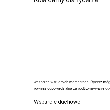
Rola damy dla rycerza
wesprzeć w trudnych momentach. Rycerz mógł z
również odpowiedzialna za podtrzymywanie duc
Wsparcie duchowe