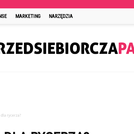
NSE
MARKETING
NARZĘDZIA
PrzedsiebiorczaPani.pl
 dla rycerza?