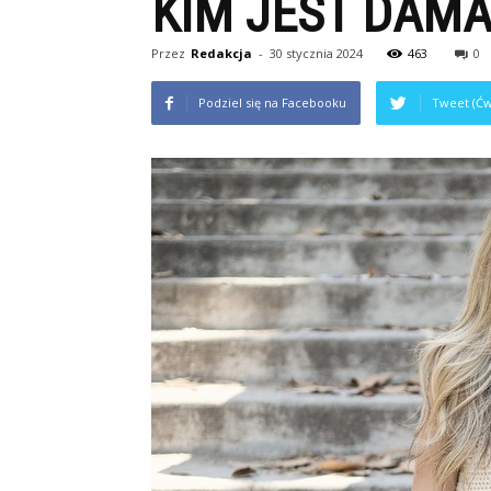
KIM JEST DAMA
Przez
Redakcja
-
30 stycznia 2024
463
0
Podziel się na Facebooku
Tweet (Ćw