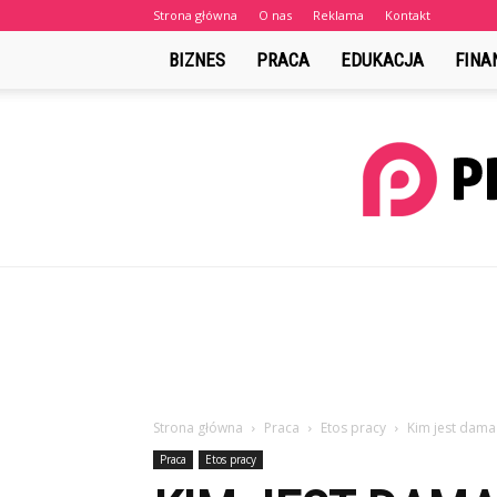
Strona główna
O nas
Reklama
Kontakt
BIZNES
PRACA
EDUKACJA
FINA
Strona główna
Praca
Etos pracy
Kim jest dama
Praca
Etos pracy