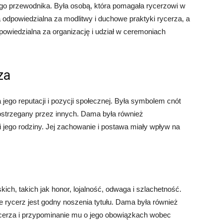
ego przewodnika. Była osobą, która pomagała rycerzowi w
a odpowiedzialna za modlitwy i duchowe praktyki rycerza, a
powiedzialna za organizację i udział w ceremoniach
za
jego reputacji i pozycji społecznej. Była symbolem cnót
 postrzegany przez innych. Dama była również
i jego rodziny. Jej zachowanie i postawa miały wpływ na
ich, takich jak honor, lojalność, odwaga i szlachetność.
e rycerz jest godny noszenia tytułu. Dama była również
ycerza i przypominanie mu o jego obowiązkach wobec