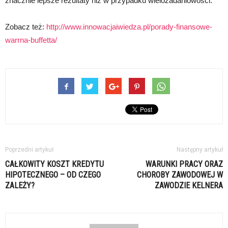
znacznie lepsze rezultaty niż w przypadku wielozadaniowości.
Zobacz też:
http://www.innowacjaiwiedza.pl/porady-finansowe-
warrna-buffetta/
Poprzedni artykuł
Następny artykuł
CAŁKOWITY KOSZT KREDYTU
WARUNKI PRACY ORAZ
HIPOTECZNEGO – OD CZEGO
CHOROBY ZAWODOWEJ W
ZALEŻY?
ZAWODZIE KELNERA