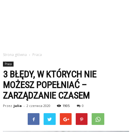
Strona główna
Praca
Praca
3 BŁĘDY, W KTÓRYCH NIE
MOŻESZ POPEŁNIAĆ –
ZARZĄDZANIE CZASEM
Przez
julia
-
2 czerwca 2020
1905
0