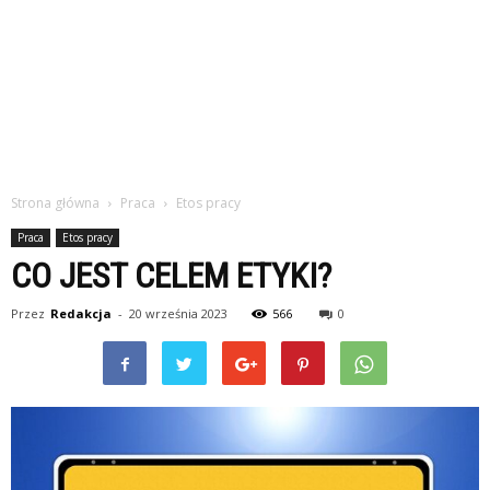
Strona główna
Praca
Etos pracy
Praca
Etos pracy
CO JEST CELEM ETYKI?
Przez
Redakcja
-
20 września 2023
566
0