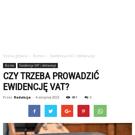
Strona główna
Biznes
Ewidencja VAT i deklaracje
Biznes
Ewidencja VAT i deklaracje
CZY TRZEBA PROWADZIĆ
EWIDENCJĘ VAT?
Przez
Redakcja
-
4 sierpnia 2023
481
0