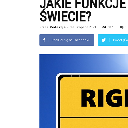
JAKIE FUNKCJ
ŚWIECIE?
Przez
Redakcja
-
18 listopada 2023
527
0
Podziel się na Facebooku
Tweet (Ćw