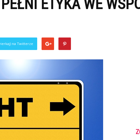
E PEŁNI ETYKA WE WS
ierkaj) na Twitterze
Z