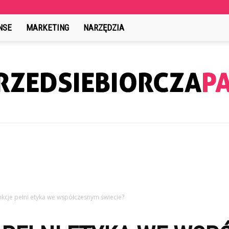
NSE
MARKETING
NARZĘDZIA
PrzedsiebiorczaPani.pl
unkcje pełni etyka we współczesnym świecie?