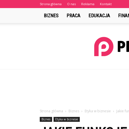
Strona główna
O nas
Reklama
Kontakt
BIZNES
PRACA
EDUKACJA
FINA
Strona główna
Biznes
Etyka w biznesie
Jakie f
Biznes
Etyka w biznesie