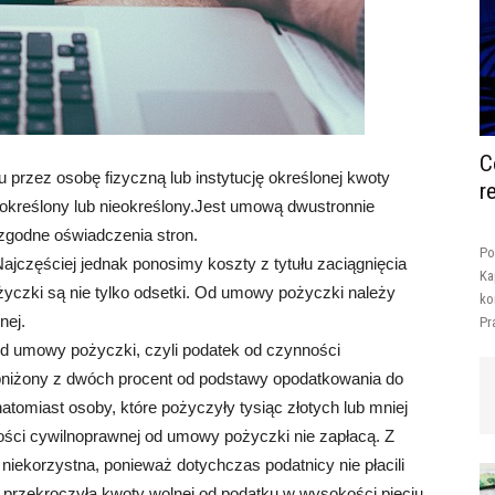
C
u przez osobę fizyczną lub instytucję określonej kwoty
r
określony lub nieokreślony.Jest umową dwustronnie
 zgodne oświadczenia stron.
Po
ajczęściej jednak ponosimy koszty z tytułu zaciągnięcia
Ka
czki są nie tylko odsetki. Od umowy pożyczki należy
ko
nej.
Pr
d umowy pożyczki, czyli podatek od czynności
niżony z dwóch procent od podstawy opodatkowania do
tomiast osoby, które pożyczyły tysiąc złotych lub mniej
ści cywilnoprawnej od umowy pożyczki nie zapłacą. Z
 niekorzystna, ponieważ dotychczas podatnicy nie płacili
 przekroczyła kwoty wolnej od podatku w wysokości pięciu