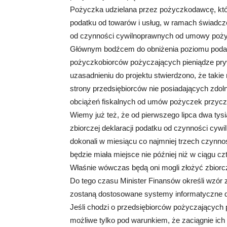
Pożyczka udzielana przez pożyczkodawcę, któr
podatku od towarów i usług, w ramach świadcze
od czynności cywilnoprawnych od umowy poży
Głównym bodźcem do obniżenia poziomu podat
pożyczkobiorców pożyczających pieniądze pry
uzasadnieniu do projektu stwierdzono, że taki
strony przedsiębiorców nie posiadających zdo
obciążeń fiskalnych od umów pożyczek przyczy
Wiemy już też, że od pierwszego lipca dwa tysi
zbiorczej deklaracji podatku od czynności cywi
dokonali w miesiącu co najmniej trzech czynn
będzie miała miejsce nie później niż w ciągu cz
Właśnie wówczas będą oni mogli złożyć zbiorcz
Do tego czasu Minister Finansów określi wzór 
zostaną dostosowane systemy informatyczne 
Jeśli chodzi o przedsiębiorców pożyczających p
możliwe tylko pod warunkiem, że zaciągnie ich