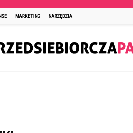
NSE
MARKETING
NARZĘDZIA
PrzedsiebiorczaPani.pl