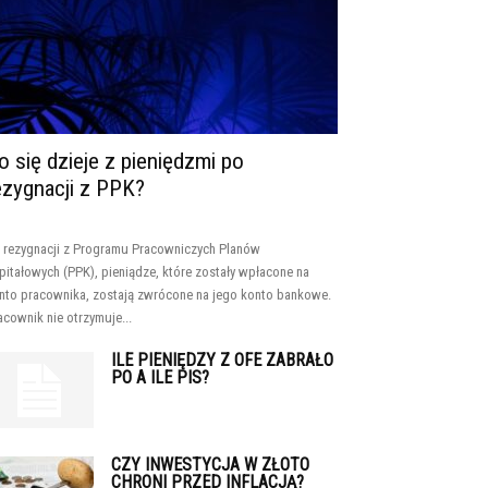
o się dzieje z pieniędzmi po
ezygnacji z PPK?
 rezygnacji z Programu Pracowniczych Planów
pitałowych (PPK), pieniądze, które zostały wpłacone na
nto pracownika, zostają zwrócone na jego konto bankowe.
acownik nie otrzymuje...
ILE PIENIĘDZY Z OFE ZABRAŁO
PO A ILE PIS?
CZY INWESTYCJA W ZŁOTO
CHRONI PRZED INFLACJĄ?