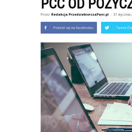
PCC OD POŻYCZ
Przez
Redakcja PrzedsiebiorczaPani.pl
-
31 stycznia
Podziel się na Facebooku
Tweet (Ćw