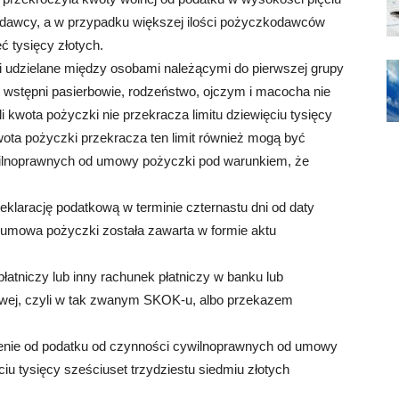
odawcy, a w przypadku większej ilości pożyczkodawców
ć tysięcy złotych.
i udzielane między osobami należącymi do pierwszej grupy
, wstępni pasierbowie, rodzeństwo, ojczym i macocha nie
i kwota pożyczki nie przekracza limitu dziewięciu tysięcy
kwota pożyczki przekracza ten limit również mogą być
ywilnoprawnych od umowy pożyczki pod warunkiem, że
larację podatkową w terminie czternastu dni od daty
 umowa pożyczki została zawarta w formie aktu
łatniczy lub inny rachunek płatniczy w banku lub
wej, czyli w tak zwanym SKOK-u, albo przekazem
lnienie od podatku od czynności cywilnoprawnych od umowy
ciu tysięcy sześciuset trzydziestu siedmiu złotych