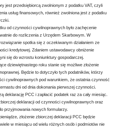
y jest przedsiębiorcą zwolnionym z podatku VAT, czyli
nia usług finansowych, również zwolniona jest z podatku
czki.
ku od czynności cywilnoprawnych było zachęcenie
watnie do rozliczenia z Urzędem Skarbowym. W
e rozwiązanie spotka się z oczekiwanym działaniem ze
lności kredytowej. Zdaniem ustawodawcy obniżenie
ni się do wzrostu koniunktury gospodarczej.
ące dziewiętnastego roku stanie się możliwe złożenie
lnoprawnej. Będzie to dotyczyło tych podatników, którzy
ości cywilnoprawnych pod warunkiem, że ostatnia czynność
ternastu dni od dnia dokonania pierwszej czynności.
ą deklarację PCC i zapłacić podatek raz za cały miesiąc.
zbiorczej deklaracji od czynności cywilnoprawnych oraz
do przyjmowania nowych formularzy.
ieniądze, złożenie zbiorczej deklaracji PCC będzie
 wiele w miesiącu od wielu różnych osób i podmiotów nie