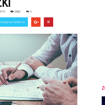
KI
 2019
2622
0
ierkaj) na Twitterze
Z