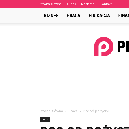
Strona główna
O nas
Reklama
Kontakt
BIZNES
PRACA
EDUKACJA
FINA
Strona główna
Praca
Pcc od pożyczki
Praca