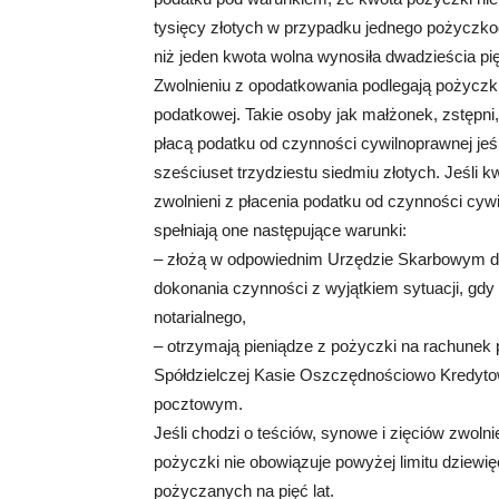
tysięcy złotych w przypadku jednego pożyczk
niż jeden kwota wolna wynosiła dwadzieścia pię
Zwolnieniu z opodatkowania podlegają pożyczk
podatkowej. Takie osoby jak małżonek, zstępni
płacą podatku od czynności cywilnoprawnej jeśl
sześciuset trzydziestu siedmiu złotych. Jeśli 
zwolnieni z płacenia podatku od czynności c
spełniają one następujące warunki:
– złożą w odpowiednim Urzędzie Skarbowym dek
dokonania czynności z wyjątkiem sytuacji, gdy
notarialnego,
– otrzymają pieniądze z pożyczki na rachunek p
Spółdzielczej Kasie Oszczędnościowo Kredyto
pocztowym.
Jeśli chodzi o teściów, synowe i zięciów zwo
pożyczki nie obowiązuje powyżej limitu dziewię
pożyczanych na pięć lat.