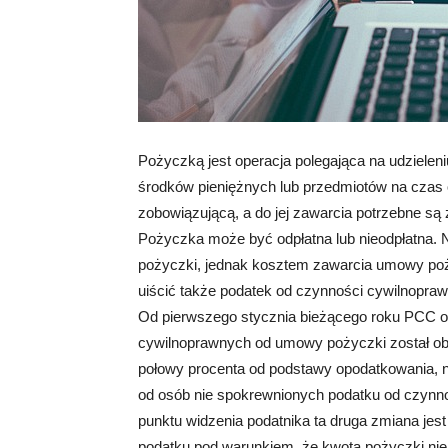
Pożyczką jest operacja polegająca na udzieleni
środków pieniężnych lub przedmiotów na czas 
zobowiązującą, a do jej zawarcia potrzebne są
Pożyczka może być odpłatna lub nieodpłatna. N
pożyczki, jednak kosztem zawarcia umowy poży
uiścić także podatek od czynności cywilnopraw
Od pierwszego stycznia bieżącego roku PCC o
cywilnoprawnych od umowy pożyczki został ob
połowy procenta od podstawy opodatkowania, na
od osób nie spokrewnionych podatku od czynno
punktu widzenia podatnika ta druga zmiana jest
podatku pod warunkiem, że kwota pożyczki nie