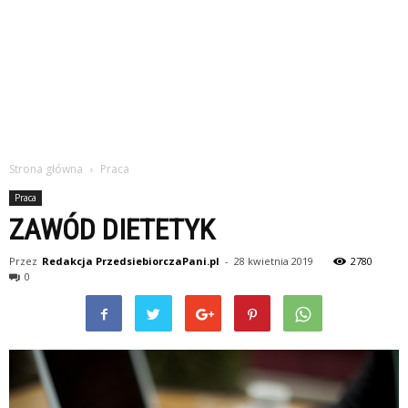
Strona główna
Praca
Praca
ZAWÓD DIETETYK
Przez
Redakcja PrzedsiebiorczaPani.pl
-
28 kwietnia 2019
2780
0